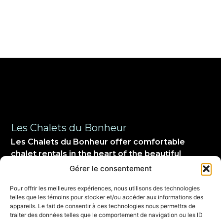
Les Chalets du Bonheur
Les Chalets du Bonheur offer comfortable
chalet rentals in the heart of the beautiful
Saguenay–Lac-Saint-Jean region.
Gérer le consentement
Pour offrir les meilleures expériences, nous utilisons des technologies
telles que les témoins pour stocker et/ou accéder aux informations des
appareils. Le fait de consentir à ces technologies nous permettra de
traiter des données telles que le comportement de navigation ou les ID