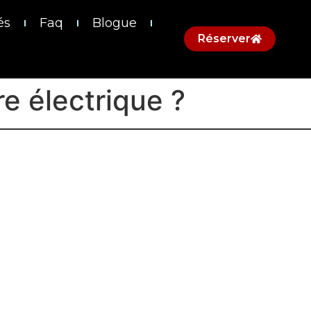
és
Faq
Blogue
Réserver
re électrique ?